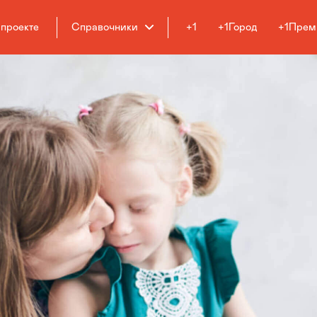
 проекте
Справочники
+1
+1Город
+1Прем