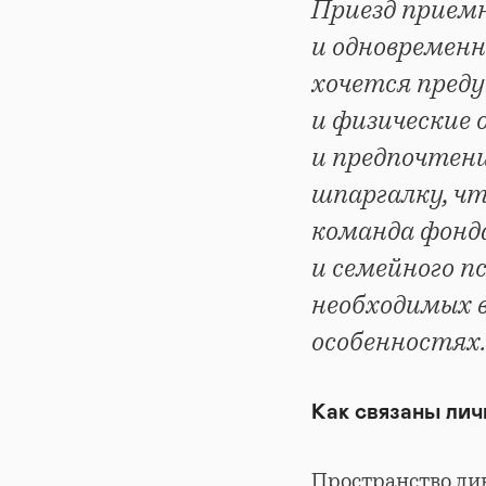
Приезд приемн
и одновремен
хочется пред
и физические 
и предпочтени
шпаргалку, чт
команда фонда
и семейного п
необходимых 
особенностях
Как связаны лич
Пространство ди