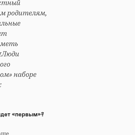
остный
ым родителям,
альные
ыт
иметь
+1Люди
ого
вом» наборе
х
идет «первым»?
аше