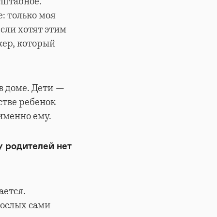
сштабное.
: только моя
если хотят этим
кер, который
в доме. Дети —
стве ребенок
именно ему.
у родителей нет
ается.
рослых сами