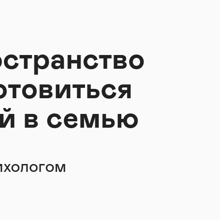
»
остранство
готовиться
й в семью
ихологом