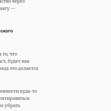
нство через
мнату —
еского
 то, что
ст, будет как
редь это делается
енности куда-то
ентироваться
же убрать