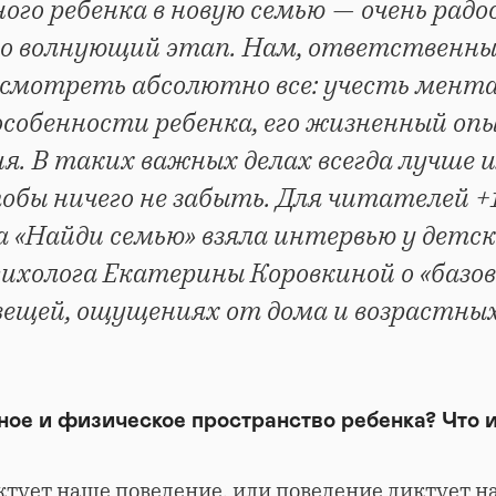
ого ребенка в новую семью — очень рад
но волнующий этап. Нам, ответственн
усмотреть абсолютно все: учесть мент
особенности ребенка, его жизненный оп
я. В таких важных делах всегда лучше 
обы ничего не забыть. Для читателей 
 «Найди семью» взяла интервью у детск
сихолога Екатерины Коровкиной о «базо
вещей, ощущениях от дома и возрастны
.
ное и физическое пространство ребенка? Что 
ктует наше поведение, или поведение диктует н