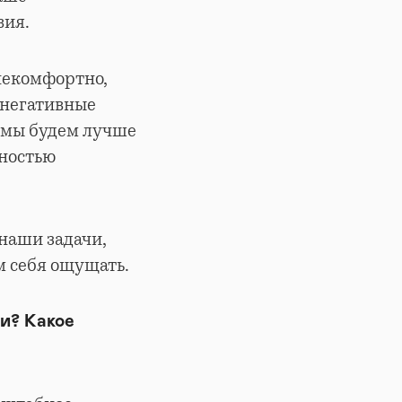
вия.
 некомфортно,
ь негативные
, мы будем лучше
тностью
 наши задачи,
м себя ощущать.
и? Какое