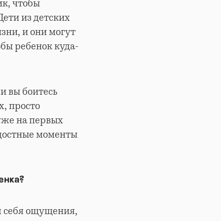
к, чтобы
Дети из детских
зни, и они могут
обы ребенок куда-
и вы боитесь
х, просто
 уже на первых
адостные моменты
енка?
я себя ощущения,