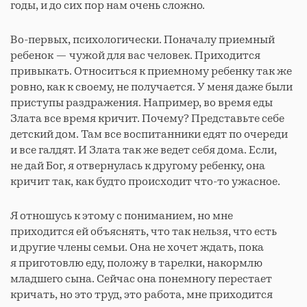
годы, и до сих пор нам очень сложно.
Во-первых, психологически. Поначалу приемный
ребенок — чужой для вас человек. Приходится
привыкать. Относиться к приемному ребенку так же
ровно, как к своему, не получается. У меня даже были
приступы раздражения. Например, во время еды
Злата все время кричит. Почему? Представьте себе
детский дом. Там все воспитанники едят по очереди
и все галдят. И Злата так же ведет себя дома. Если,
не дай Бог, я отвернулась к другому ребенку, она
кричит так, как будто происходит что-то ужасное.
Я отношусь к этому с пониманием, но мне
приходится ей объяснять, что так нельзя, что есть
и другие члены семьи. Она не хочет ждать, пока
я приготовлю еду, положу в тарелки, накормлю
младшего сына. Сейчас она понемногу перестает
кричать, но это труд, это работа, мне приходится