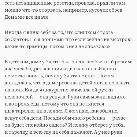
есть незащищенные розетки, провода, вряд ли там
можно что-то оторвать, например, кусочек обоев.
Дома же все иначе.
Иногда я виню себя за то, что слишком строга
со Златой. Но я понимаю, что если сейчас не выстрою
какие-то границы, потом с ней не справлюсь.
В детском доме у Златы был очень необычный режим:
два часа бодрствования и два часа сна. Я долго
не могла понять, почему Злата не спит. Потом
догадалась, что в доме ребенка детей могли пеленать
на ночь. Когда я аккуратно завязала ей ручки
пеленочкой — она уснула. Руки связывали, видимо,
и во время еды, потому что она не тянется
ни к тарелке, ни к ложке. Я же знаю, как обычно,
ведут себя дети. Посади обычного ребенка — разве
он будет спокойно сидеть? И ложку отберет у тебя,
и тарелку, и всю еду на себя намажет. А у нее руки