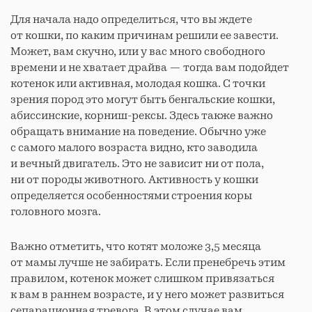
Для начала надо определиться, что вы ждете
от кошки, по каким причинам решили ее завести.
Может, вам скучно, или у вас много свободного
времени и не хватает драйва — тогда вам подойдет
котенок или активная, молодая кошка. С точки
зрения пород это могут быть бенгальские кошки,
абиссинские, корниш-рексы. Здесь также важно
обращать внимание на поведение. Обычно уже
с самого малого возраста видно, кто заводила
и вечный двигатель. Это не зависит ни от пола,
ни от породы животного. Активность у кошки
определяется особенностями строения коры
головного мозга.
Важно отметить, что котят моложе 3,5 месяца
от мамы лучше не забирать. Если пренебречь этим
правилом, котенок может слишком привязаться
к вам в раннем возрасте, и у него может развиться
сепарационная тревога. В этом случае вам,