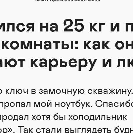
лся на 25 кг и 
 комнаты: как о
ают карьеру и л
 ключ в замочную скважину
 пропал мой ноутбук. Спасибо
продал хотя бы холодильник
р». Так стали выглядеть будн