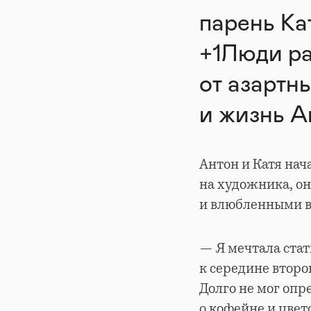
парень Ка
+1Люди ра
от азартн
и жизнь А
Антон и Катя нач
на художника, о
и влюбленными в
— Я мечтала ста
к середине второ
Долго не мог опр
о кофейне и цвет