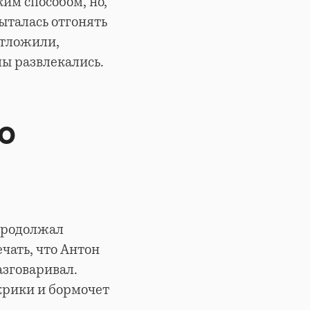
ким способом, но,
ыталась отгонять
отложили,
мы развлекались.
о
продолжал
чать, что Антон
азговаривал.
 крики и бормочет