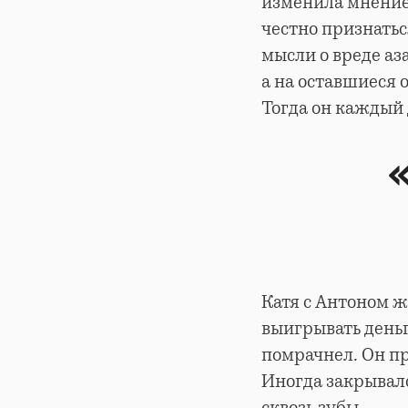
изменила мнение.
честно признатьс
мысли о вреде аз
а на оставшиеся 
Тогда он каждый 
Катя с Антоном 
выигрывать деньг
помрачнел. Он пр
Иногда закрывалс
сквозь зубы.