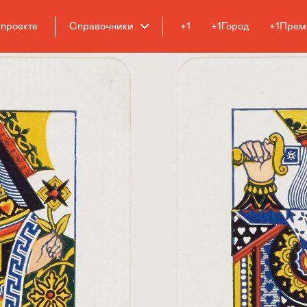
 проекте
Справочники
+1
+1Город
+1Прем