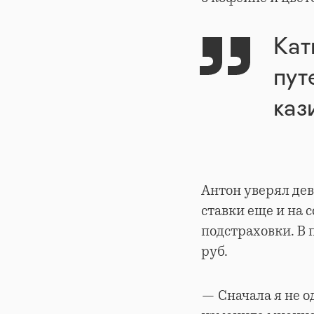
Кат
пут
каз
Антон уверял де
ставки еще и на 
подстраховки. В 
руб.
— Сначала я не о