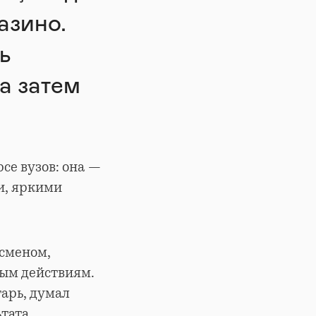
азино.
ь
а затем
рсе вузов: она —
и, яркими
сменом,
ным действиям.
арь, думал
тата.