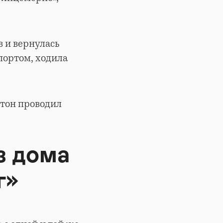
в и вернулась
портом, ходила
нтон проводил
з дома
г»