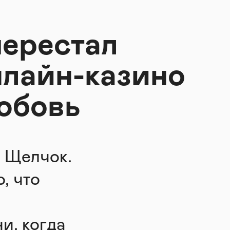
перестал
нлайн-казино
юбовь
. Щелчок.
, что
и, когда