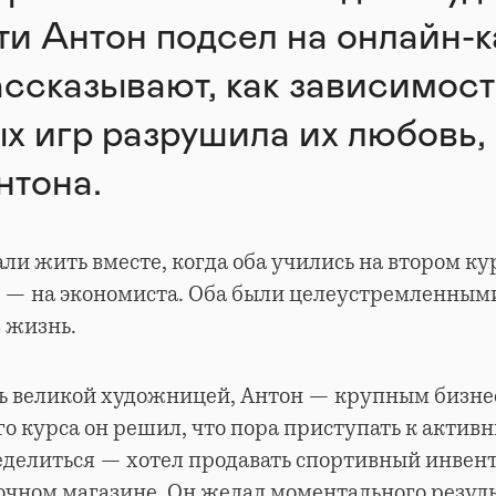
ти Антон подсел на онлайн-к
ссказывают, как зависимост
ых игр разрушила их любовь, 
нтона.
али жить вместе, когда оба учились на втором ку
н — на экономиста. Оба были целеустремленным
 жизнь.
ть великой художницей, Антон — крупным бизне
го курса он решил, что пора приступать к актив
еделиться — хотел продавать спортивный инвент
очном магазине. Он желал моментального резуль