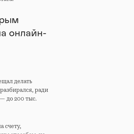
трым
на онлайн-
ещал делать
 разбирался, ради
— до 200 тыс.
а счету,