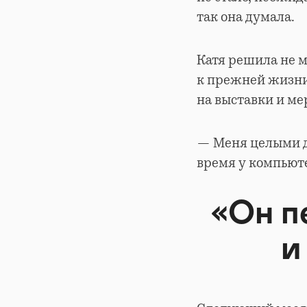
так она думала.
Катя решила не м
к прежней жизни:
на выставки и м
— Меня целыми д
время у компьюте
«Он п
и