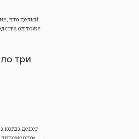
не, что целый
едства он тоже
ло три
а когда денег
о лицемерно», —