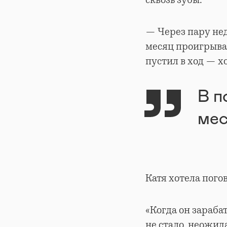
— Через пару нед
месяц проигрывал
пустил в ход — х
В п
мес
Катя хотела погов
«Когда он зараба
не стало, неожид