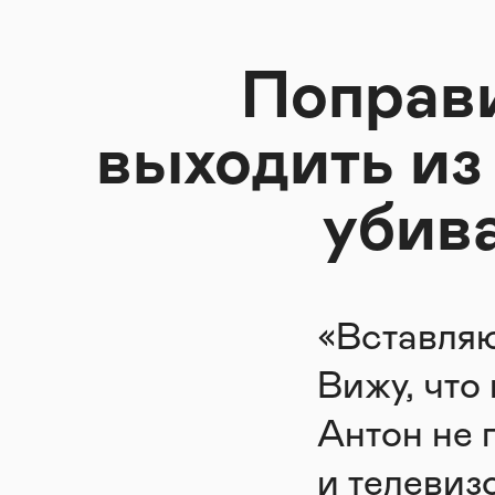
Поправи
выходить из
убив
«Вставляю
Вижу, что
Антон не 
и телевизо