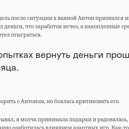
ель после ситуации в ванной Антон признался м
 деньги, что заработок исчез, а накопленные ср
отел отыграться.
опытках вернуть деньги прош
яца.
орить с Антоном, но боялась критиковать его.
тывал, я молча принимала подарки и радовалась, 
анно озаботилась влиянием азартных игр. Как-т