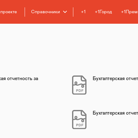
 проекте
Справочники
+1
+1Город
+1Прем
ая отчетность за
Бухгалтерская отче
PDF
Бухгалтерская отчет
PDF