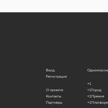
Вход
Одноклассн
Регистрация
+1
О проекте
+1Город
Контакты
+1Премия
Партнёры
+1Платфор