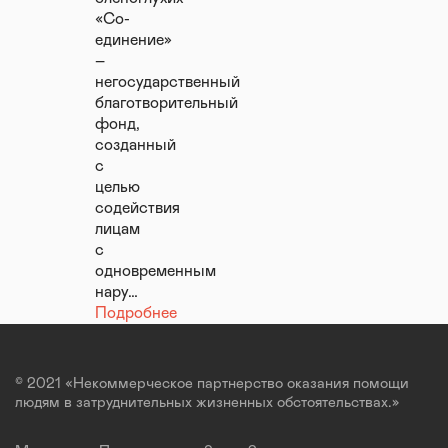
«Со-
единение»
–
негосударственный
благотворительный
фонд,
созданный
с
целью
содействия
лицам
с
одновременным
нару…
Подробнее
© 2021 «Некоммерческое партнерство оказания помощи
людям в затруднительных жизненных обстоятельствах.»