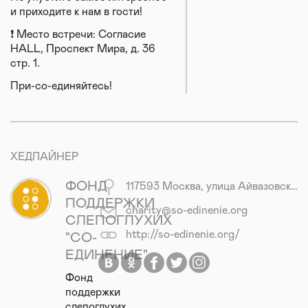
и приходите к нам в гости!
❗️ Место встречи: Согласие
HALL, Проспект Мира, д. 36
стр. 1.
При-со-единяйтесь!
ХЕДЛАЙНЕР
ФОНД
117593 Москва, улица Айвазовского, дом 6, корп. 2
ПОДДЕРЖКИ
charity@so-edinenie.org
СЛЕПОГЛУХИХ
http://so-edinenie.org/
"СО-
ЕДИНЕНИЕ"
Фонд
поддержки
слепоглухих