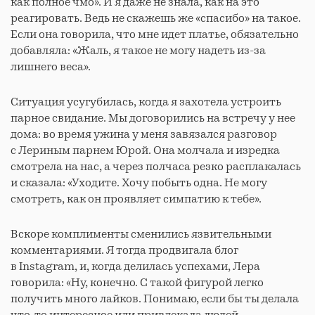
как полное чмо». И я даже не знала, как на это
реагировать. Ведь не скажешь же «спасибо» на такое.
Если она говорила, что мне идет платье, обязательно
добавляла: «Жаль, я такое не могу надеть из-за
лишнего веса».
Ситуация усугубилась, когда я захотела устроить
парное свидание. Мы договорились на встречу у нее
дома: во время ужина у меня завязался разговор
с Лериным парнем Юрой. Она молчала и изредка
смотрела на нас, а через полчаса резко расплакалась
и сказала: «Уходите. Хочу побыть одна. Не могу
смотреть, как он проявляет симпатию к тебе».
Вскоре комплименты сменились язвительными
комментариями. Я тогда продвигала блог
в Instagram, и, когда делилась успехами, Лера
говорила: «Ну, конечно. С такой фигурой легко
получить много лайков. Понимаю, если бы ты делала
что-то интересное или привлекала людей