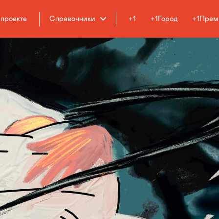
 проекте
Справочники
+1
+1Город
+1Прем