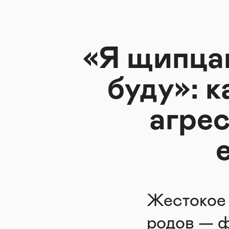
«Я щипца
буду»: 
агрес
Жестокое
родов — ф