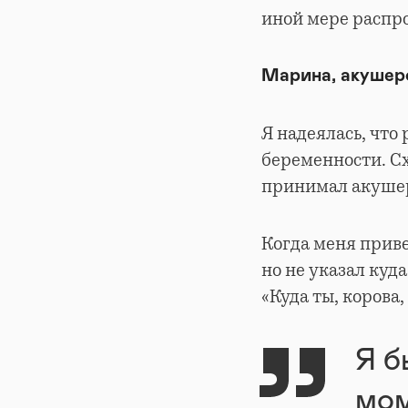
иной мере распро
Марина, акушер
Я надеялась, что
беременности. Сх
принимал акушер-
Когда меня приве
но не указал куда
«Куда ты, корова,
Я б
мом