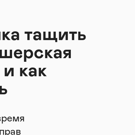
ка тащить
ушерская
 и как
ь
время
прав