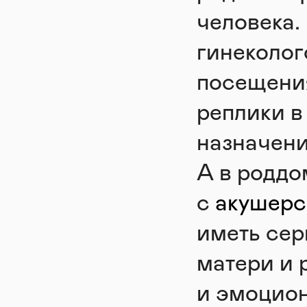
человека.
гинеколог
посещения
реплики в
назначени
А в родд
с
акушерс
иметь сер
матери и 
и эмоцион