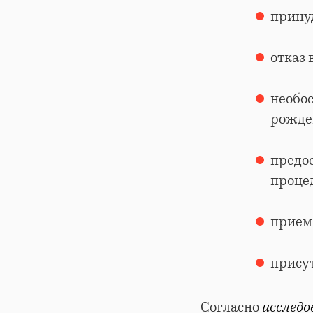
прину
отказ 
необос
рожде
предо
проце
прием 
присут
Согласно
исслед