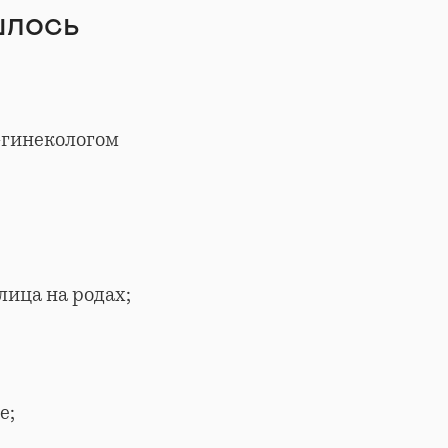
шлось
-гинекологом
лица на родах;
е;