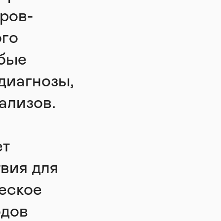
ров-
ого
убые
диагнозы,
ализов.
ет
вия для
еское
одов