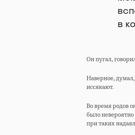
всп
в к
Он пугал, говори
Наверное, думал,
иссякают.
Во время родов о
было невероятно 
при таких надав