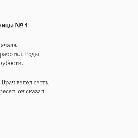
ьницы № 1
начала
 работал. Роды
рубости.
Врач велел сесть,
ресел, он сказал: