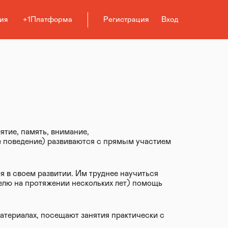
ия
+1Платформа
Регистрация
Вход
ятие, память, внимание,
 поведение) развиваются с прямым участием
 в своем развитии. Им труднее научиться
делю на протяжении нескольких лет) помощь
атериалах, посещают занятия практически с