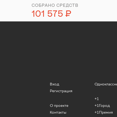
СОБРАНО СРЕДСТВ
101 575
Р
уб.
Вход
Одноклассн
Регистрация
+1
О проекте
+1Город
Контакты
+1Премия