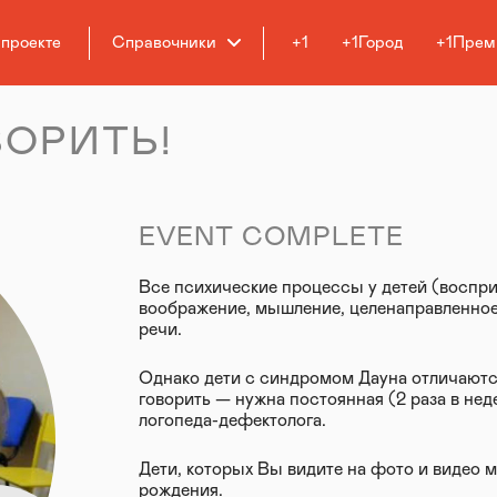
 проекте
Справочники
+1
+1Город
+1Прем
ОРИТЬ!
EVENT COMPLETE
Все психические процессы у детей (воспри
воображение, мышление, целенаправленное
речи.
Однако дети с синдромом Дауна отличаются
говорить — нужна постоянная (2 раза в не
логопеда-дефектолога.
Дети, которых Вы видите на фото и видео м
рождения.