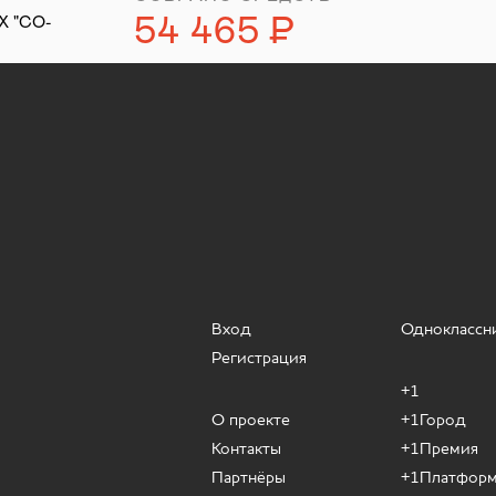
54 465
Р
 "СО-
уб.
Вход
Одноклассн
Регистрация
+1
О проекте
+1Город
Контакты
+1Премия
Партнёры
+1Платфор