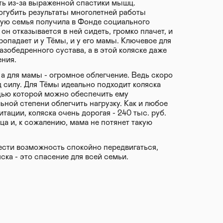
ть из-за выраженной спастики мышц.
огубить результаты многолетней работы
рую семья получила в Фонде социального
он отказывается в ней сидеть, громко плачет, и
ропадает и у Тёмы, и у его мамы. Ключевое для
зобедренного сустава, а в этой коляске даже
ения.
 а для мамы - огромное облегчение. Ведь скоро
 силу. Для Тёмы идеально подходит коляска
щью которой можно обеспечить ему
ьной степени облегчить нагрузку. Как и любое
тации, коляска очень дорогая - 240 тыс. руб.
ца и, к сожалению, мама не потянет такую
сти возможность спокойно передвигаться,
ска - это спасение для всей семьи.