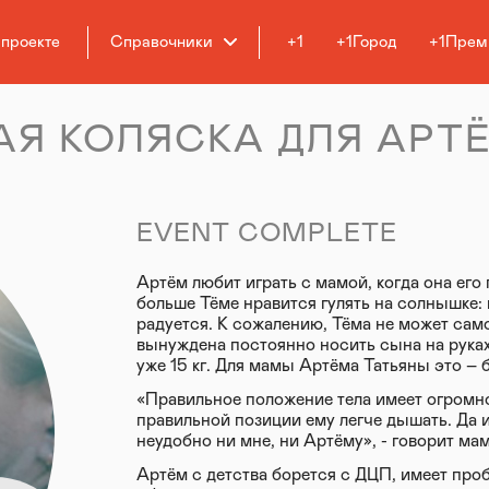
 проекте
Справочники
+1
+1Город
+1Прем
Я КОЛЯСКА ДЛЯ АРТ
EVENT COMPLETE
Артём любит играть с мамой, когда она его
больше Тёме нравится гулять на солнышке: 
радуется. К сожалению, Тёма не может сам
вынуждена постоянно носить сына на руках.
уже 15 кг. Для мамы Артёма Татьяны это – 
«Правильное положение тела имеет огромно
правильной позиции ему легче дышать. Да и 
неудобно ни мне, ни Артёму», - говорит мам
Артём с детства борется с ДЦП, имеет проб