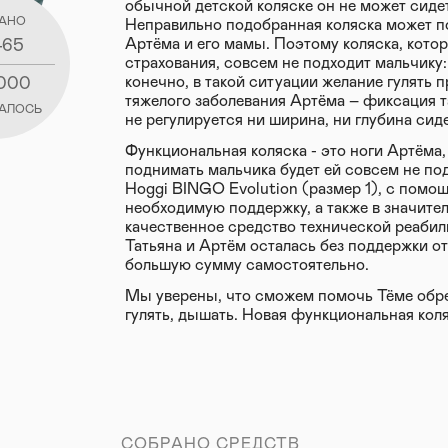
обычной детской коляске он не может сиде
АНО
Неправильно подобранная коляска может п
Артёма и его мамы. Поэтому коляска, кото
465
страхования, совсем не подходит мальчику: 
конечно, в такой ситуации желание гулять п
 000
тяжелого заболевания Артёма – фиксация та
АЛОСЬ
не регулируется ни ширина, ни глубина сид
Функциональная коляска - это ноги Артёма,
поднимать мальчика будет ей совсем не под
Hoggi BINGO Evolution (размер 1), с помо
необходимую поддержку, а также в значител
качественное средство технической реабили
Татьяна и Артём осталась без поддержки от
большую сумму самостоятельно.
Мы уверены, что сможем помочь Тёме обре
гулять, дышать. Новая функциональная коля
СОБРАНО СРЕДСТВ