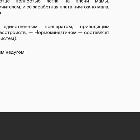
тце полностью легла на плечи мамы.
ителем, и её заработная плата ничтожно мала,
.
 единственным препаратом, приводящим
расстройств, — Нормокинезтином — составляет
систем).
ым недугом!