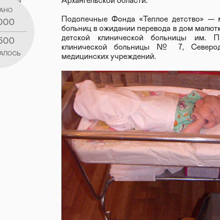
Архангельской области.
АНО
Подопечные Фонда «Теплое детство» — м
000
больниц в ожидании перевода в дом малютк
детской клинической больницы им. П.
500
клинической больницы № 7, Северод
АЛОСЬ
медицинских учреждений.