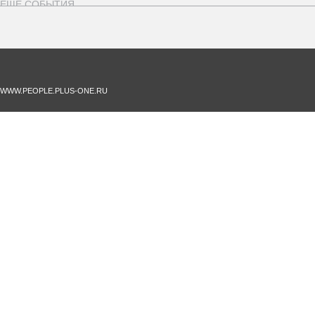
ЕЩЁ СОБЫТИЯ
Рождественская ярмарка
Свой формат
Продажи и соц.
WWW.PEOPLE.PLUS-ONE.RU
Дата проведения: 17.12.2015
Стипендии студентам
Свой формат
Образование
Дата проведения: 01.01.2015