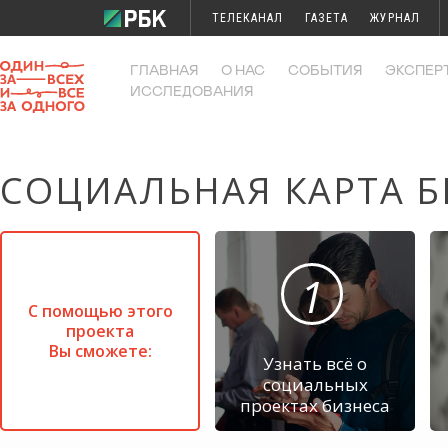
ТЕЛЕКАНАЛ
ГАЗЕТА
ЖУРНАЛ
ИССЛЕДОВАНИЯ
КОНФЕРЕНЦИИ
ГЛАВНАЯ
О НАС
СОБЫТИЯ
ЭКСПЕР
ИССЛЕДОВАНИЯ
СОЦИАЛЬНАЯ КАРТА Б
1
С помощью этого
проекта
Вы сможете:
Узнать всё о
социальных
проектах бизнеса